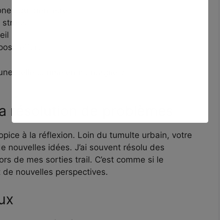
ones du bien-être
 stress
eil
post-effort
 une belle course en montagne ?
 la résolution de problèmes
opice à la réflexion. Loin du tumulte urbain, votre
e nouvelles idées. J’ai souvent résolu des
rs de mes sorties trail. C’est comme si le
 de nouvelles perspectives.
aux