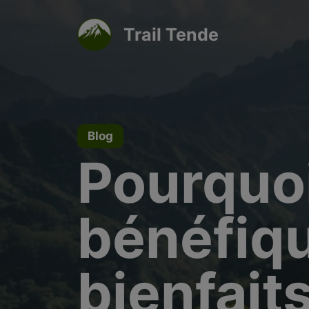
Aller
au
Trail Tende
contenu
Blog
Pourquoi 
bénéfiqu
bienfait