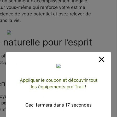
cure un sentiment d’accomplissement inégalé.
sur vous-même qui renforce votre estime
ience de votre potentiel et osez relever de
ns la vie.
 naturelle pour l’esprit
l offre de véritables vertus thérapeutiques pour
ipline peut devenir votre meilleur allié pour une
Appliquer le coupon et découvrir tout
tensions
les équipements pro Trail !
oyen d’évacuer le stress accumulé. L’effort
s paysages grandioses agit comme une soupape
Ceci fermera dans
15
secondes
faits du trail sur votre niveau de stress :