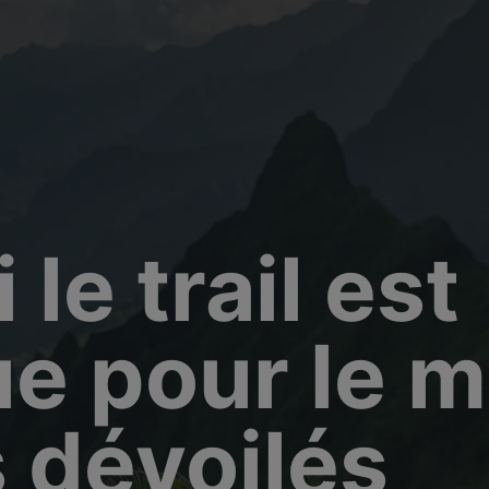
modal-check
le trail est
e pour le m
s dévoilés