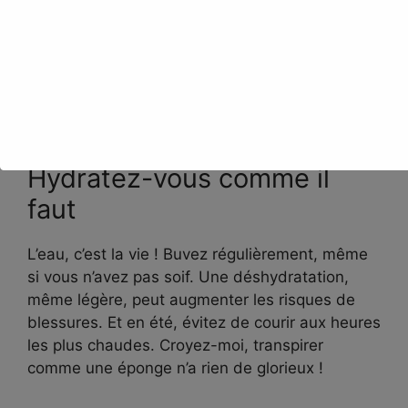
On a beau être des durs à cuire, notre corps a
besoin de carburant et de repos pour
performer. Voici mes astuces pour optimiser
votre alimentation et votre récupération :
Hydratez-vous comme il
faut
L’eau, c’est la vie ! Buvez régulièrement, même
si vous n’avez pas soif. Une déshydratation,
même légère, peut augmenter les risques de
blessures. Et en été, évitez de courir aux heures
les plus chaudes. Croyez-moi, transpirer
comme une éponge n’a rien de glorieux !