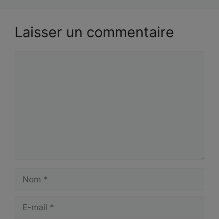
Laisser un commentaire
Commentaire
Nom
E-
mail