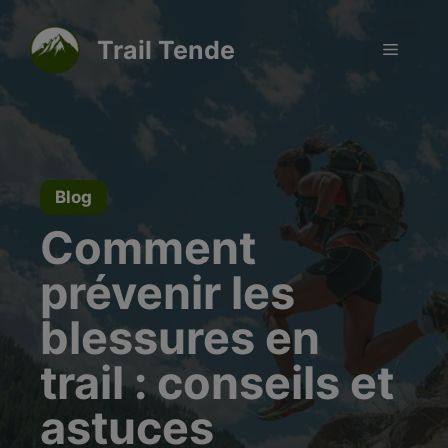
Aller
modal-check
au
Trail Tende
Menu
contenu
Blog
Comment
prévenir les
blessures en
trail : conseils et
astuces