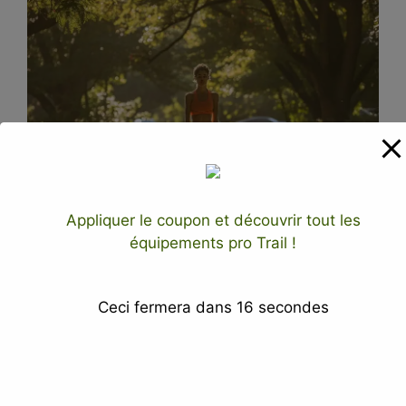
Appliquer le coupon et découvrir tout les
équipements pro Trail !
Nutrition et
Ceci fermera dans
15
secondes
récupération : les
piliers de la
performance