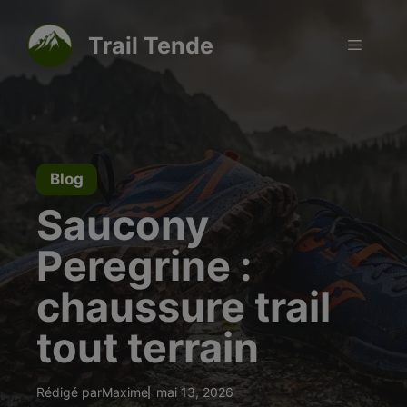
Aller
modal-check
au
Trail Tende
Menu
contenu
Blog
Saucony
Peregrine :
chaussure trail
tout terrain
Rédigé par
Maxime
mai 13, 2026