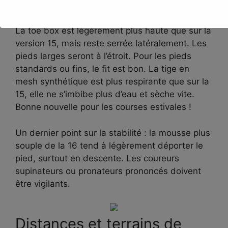
pour des sorties au-delà de 60 km.
La toe box est légèrement plus haute que sur la
version 15, mais reste serrée latéralement. Les
pieds larges seront à l’étroit. Pour les pieds
standards ou fins, le fit est bon. La tige en
mesh synthétique est plus respirante que sur la
15, elle ne s’imbibe plus d’eau et sèche vite.
Bonne nouvelle pour les courses estivales !
Un dernier point sur la stabilité : la mousse plus
souple de la 16 tend à légèrement déporter le
pied, surtout en descente. Les coureurs
supinateurs ou pronateurs prononcés doivent
être vigilants.
Distances et terrains de