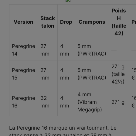
Poids
Stack
H
Version
Drop
Crampons
P
talon
(taille
42)
Peregrine
27
4
5 mm
—
14
mm
mm
(PWRTRAC)
271 g
Peregrine
27
4
5 mm
1
(taille
15
mm
mm
(PWRTRAC)
€
42½)
4 mm
Peregrine
32
4
1
(Vibram
271 g
16
mm
mm
€
Megagrip)
La Peregrine 16 marque un vrai tournant. Le
stack passe à 32 mm au talon et 28 mm à