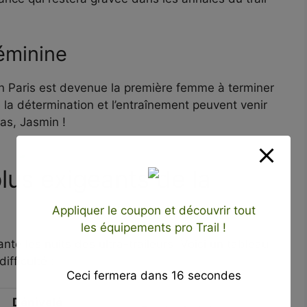
éminine
n Paris est devenue la première femme à terminer
 la détermination et l’entraînement peuvent venir
as, Jasmin !
plus exigeants de la
Appliquer le coupon et découvrir tout
les équipements pro Trail !
nte les nuits des ultra-traileurs. Voici un tableau
ifficulté :
Ceci fermera dans
15
secondes
Dénivelé