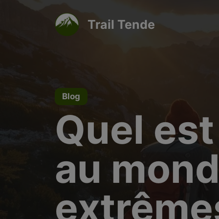
Aller
au
Trail Tende
contenu
Blog
Quel est 
au monde
extrême