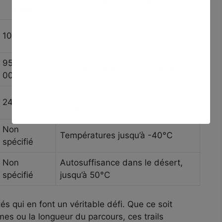
Particularité
positif
13 cols à plus de 3700 m
10 000 m
d’altitude
9500-10
Terrain extrêmement technique
000 m
25 cols à plus de 2000 m
24 000 m
d’altitude
Non
Températures jusqu’à -40°C
spécifié
Non
Autosuffisance dans le désert,
spécifié
jusqu’à 50°C
s qui en font un véritable défi. Que ce soit
êmes ou la longueur du parcours, ces trails