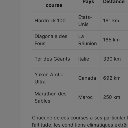
Pays
Distance
course
États-
Hardrock 100
161 km
Unis
Diagonale des
La
165 km
Fous
Réunion
Tor des Géants
Italie
330 km
Yukon Arctic
Canada
692 km
Ultra
Marathon des
Maroc
250 km
Sables
Chacune de ces courses a ses particularité
l’altitude, les conditions climatiques extr