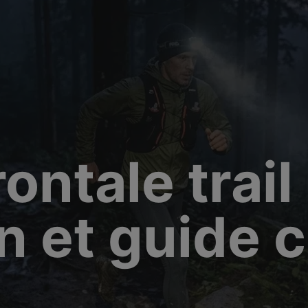
modal-check
ntale trail 
on et guide 