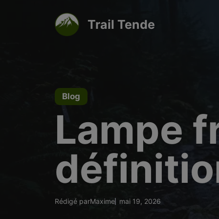
Aller
au
Trail Tende
contenu
Blog
Lampe fro
définiti
Rédigé par
Maxime
mai 19, 2026