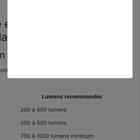
 et autonomie : les deux
la différence
 votre pratique ?
antité de lumière émise. Voici comment j’adapte
Lumens recommandés
200 à 400 lumens
300 à 500 lumens
700 à 1000 lumens minimum