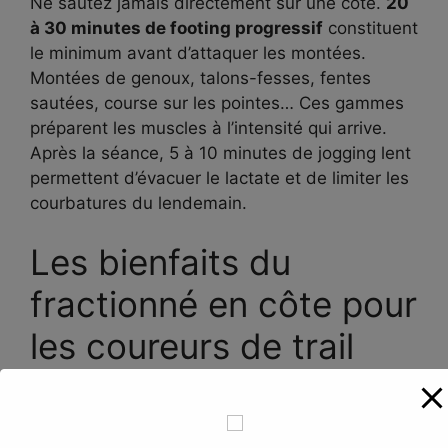
Ne sautez jamais directement sur une côte.
20
à 30 minutes de footing progressif
constituent
le minimum avant d’attaquer les montées.
Montées de genoux, talons-fesses, fentes
sautées, course sur les pointes… Ces gammes
préparent les muscles à l’intensité qui arrive.
Après la séance, 5 à 10 minutes de jogging lent
permettent d’évacuer le lactate et de limiter les
courbatures du lendemain.
Les bienfaits du
fractionné en côte pour
les coureurs de trail
Pourquoi se faire autant de mal ? Parce que les
bénéfices sont réels, concrets et durables. Les