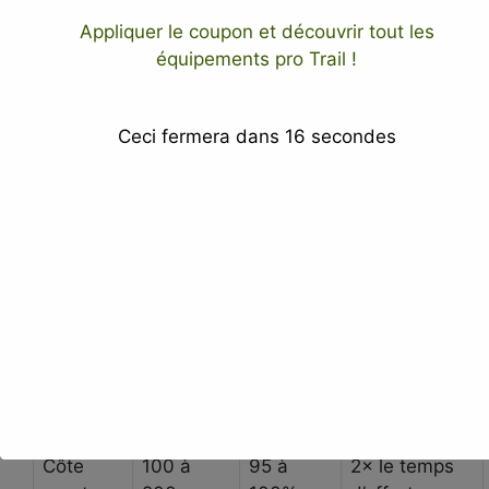
traileurs
le savent mieux que quiconque : les
côtes ne se négocient pas, elles se préparent.
Appliquer le coupon et découvrir tout les
équipements pro Trail !
Le fractionné en côte renforce naturellement les
quadriceps, les mollets et les ischio-jambiers.
Ceci fermera dans
15
secondes
Ce renforcement musculaire développe une
endurance de force précieuse pour les longues
distances. Autre avantage souvent sous-estimé
: la course en montée est
moins traumatisante
pour les articulations
que la course sur terrain
plat.
Intensité
Type de
Longueur
(%
Récupération
côte
FCmax)
Côte
100 à
95 à
2× le temps