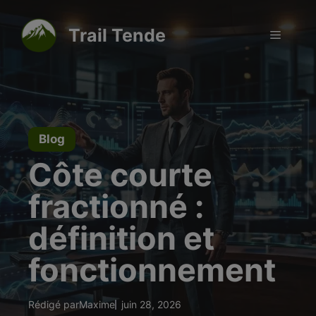
Aller
modal-check
au
Trail Tende
Menu
contenu
Blog
Côte courte
fractionné :
définition et
fonctionnement
Rédigé par
Maxime
juin 28, 2026