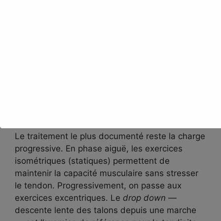
La cryothérapie, elle, est efficace et sans
danger. Appliquez de la glace (jamais
directement sur la peau)
4 fois par jour, par
sessions de 20 à 30 minutes
. Simple, gratuit,
et réellement soulagent.
Les exercices de
rééducation progressive
Le traitement le plus documenté reste la charge
progressive. En phase aiguë, les exercices
isométriques (statiques) permettent de
maintenir la capacité musculaire sans stresser
le tendon. Progressivement, on passe aux
exercices excentriques. Le
drop down
—
descente lente des talons depuis une marche