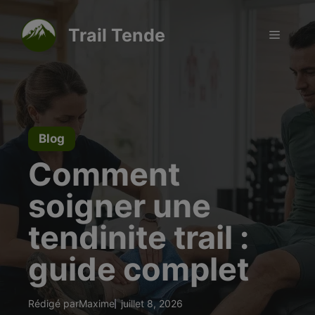
Aller
modal-check
au
Trail Tende
Menu
contenu
Blog
Comment
soigner une
tendinite trail :
guide complet
Rédigé par
Maxime
juillet 8, 2026