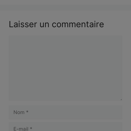
Laisser un commentaire
Commentaire
Nom
E-