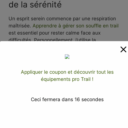
de la sérénité
Un esprit serein commence par une respiration
maîtrisée.
Apprendre à gérer son souffle en trail
est essentiel pour rester calme face aux
difficultés. Personnellement, j’utilise la
technique du « 4-7-8 » : inspirez sur 4 temps,
retenez sur 7, expirez sur 8. C’est magique pour
retrouver son calme quand on a l’impression
que tout s’écroule !
Appliquer le coupon et découvrir tout les
équipements pro Trail !
Ceci fermera dans
15
secondes