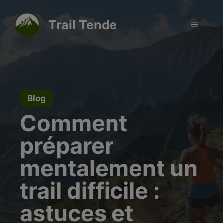
Aller
modal-check
au
Trail Tende
Menu
contenu
Blog
Comment
préparer
mentalement un
trail difficile :
astuces et