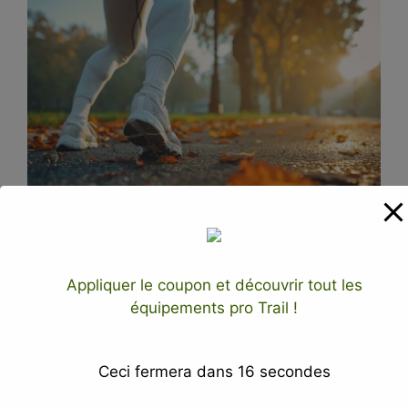
Optimiser sa
Appliquer le coupon et découvrir tout les
équipements pro Trail !
respiration : techniques
et astuces
Ceci fermera dans
15
secondes