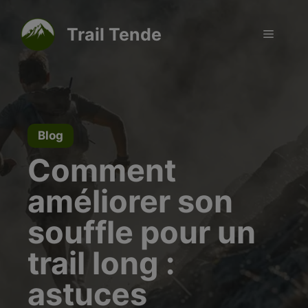
Aller
modal-check
au
Trail Tende
Menu
contenu
Blog
Comment
améliorer son
souffle pour un
trail long :
astuces