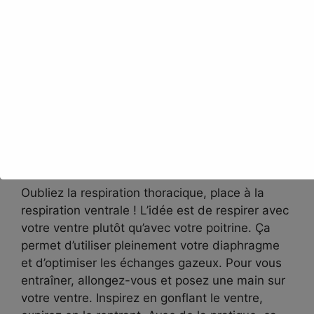
Maintenant que nous avons vu comment
structurer vos entraînements, penchons-nous
sur un aspect souvent négligé : la technique de
respiration. Croyez-moi, une bonne technique
respiratoire peut faire toute la différence sur un
trail long !
La respiration ventrale,
votre meilleure amie
Oubliez la respiration thoracique, place à la
respiration ventrale ! L’idée est de respirer avec
votre ventre plutôt qu’avec votre poitrine. Ça
permet d’utiliser pleinement votre diaphragme
et d’optimiser les échanges gazeux. Pour vous
entraîner, allongez-vous et posez une main sur
votre ventre. Inspirez en gonflant le ventre,