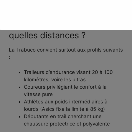
en premier. Elle ne vous trahira pas sur un long
effort.
Pour quels coureurs et
quelles distances ?
La Trabuco convient surtout aux profils suivants
:
Traileurs d’endurance visant 20 à 100
kilomètres, voire les ultras
Coureurs privilégiant le confort à la
vitesse pure
Athlètes aux poids intermédiaires à
lourds (Asics fixe la limite à 85 kg)
Débutants en trail cherchant une
chaussure protectrice et polyvalente