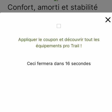
Confort, amorti et stabilité
L’amorti est abondant et bien réparti sur toute
la longueur du pied. La Trabuco 13 procure une
sensation proche d’un coussin d’air, comparable
à ce que propose la Hoka Speedgoat. Les
Appliquer le coupon et découvrir tout les
capsules de gel au talon ajoutent de l’assise à
équipements pro Trail !
la foulée, et les ailerons proéminents à l’arrière
élargissent la base. Résultat : une stabilité
appréciable, surtout à partir de la version 11. La
Ceci fermera dans
15
secondes
Trabuco 14 facilite les transitions grâce à un
rocker limité qui fluidifie la foulée.
Si vous débutez en trail et cherchez à
comprendre
les bases du trail running
, sachez
que ce type de chaussure polyvalente et
confortable est souvent ce qu’on recommande