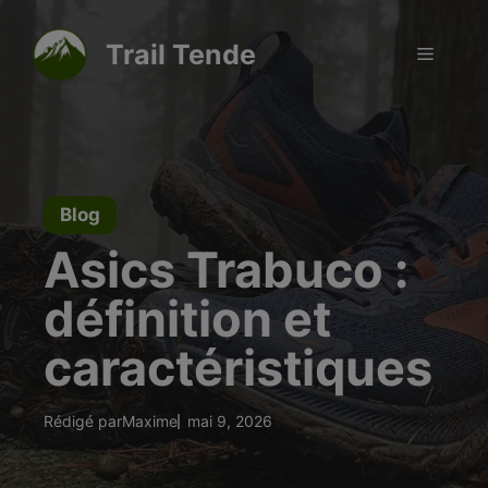
Aller
modal-check
au
Trail Tende
Menu
contenu
Blog
Asics Trabuco :
définition et
caractéristiques
Rédigé par
Maxime
mai 9, 2026