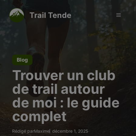
Aller
modal-check
au
Trail Tende
Menu
contenu
Blog
Trouver un club
de trail autour
de moi : le guide
complet
Rédigé par
Maxime
décembre 1, 2025