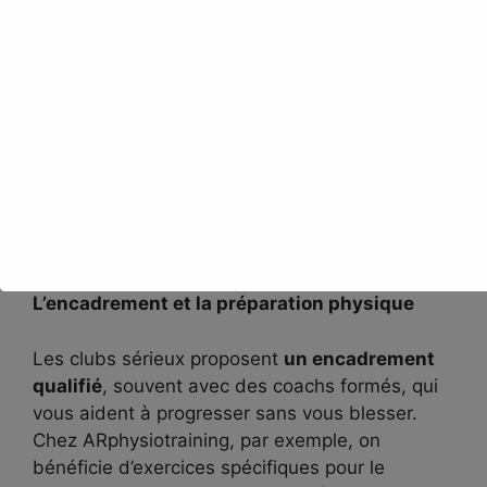
l’encadrement et la proximité
. Prenez le temps
d’essayer plusieurs clubs, de discuter avec les
coachs, et de participer à une ou deux séances.
Pour nous, c’est ce mélange de convivialité et
de professionnalisme qui fait la différence,
surtout lorsqu’on peut s’appuyer sur des
structures comme
ARphysiotraining
.
Comment fonctionne un club de trail au
quotidien ?
L’encadrement et la préparation physique
Les clubs sérieux proposent
un encadrement
qualifié
, souvent avec des coachs formés, qui
vous aident à progresser sans vous blesser.
Chez ARphysiotraining, par exemple, on
bénéficie d’exercices spécifiques pour le