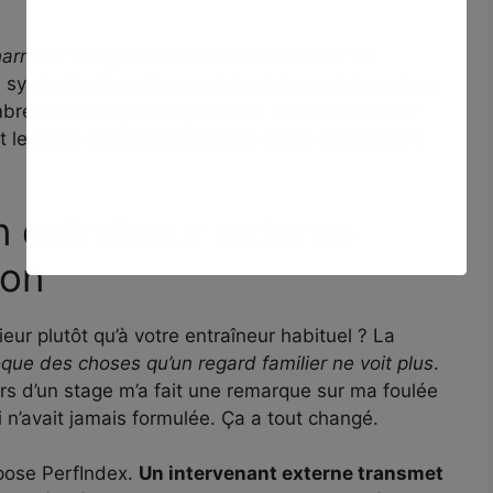
harmant village viticole situé au bord du lac
eu symbolise le croisement de régions et de nations
breuses disciplines sportives. Pour un amateur
 le genre d’endroit qui donne envie de bouger !
n entraîneur externe
ion
ieur plutôt qu’à votre entraîneur habituel ? La
que des choses qu’un regard familier ne voit plus
.
 lors d’un stage m’a fait une remarque sur ma foulée
’avait jamais formulée. Ça a tout changé.
epose PerfIndex.
Un intervenant externe transmet