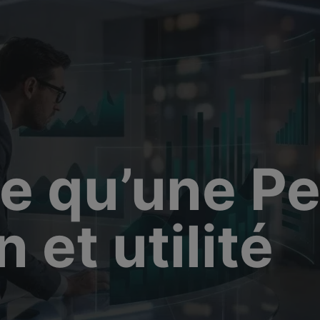
modal-check
e qu’une Pe
n et utilité