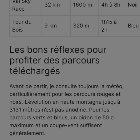
Val Sky
32 km
1600 m
4h à 8h
Noir
Race
Tour du
1h15 à
9 km
320 m
Bleu
Bois
2h
Les bons réflexes pour
profiter des parcours
téléchargés
Avant de partir, je consulte toujours la météo,
particulièrement pour les parcours rouges et
noirs. L’évolution en haute montagne jusqu’à
3131 mètres n’est pas anodine. Pour les
parcours verts et bleus, un bidon de 50 cl
maximum et un coupe-vent suffisent
généralement.