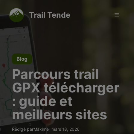
Aller
modal-check
au
Trail Tende
Menu
contenu
Blog
Parcours trail
GPX télécharger
: guide et
meilleurs sites
Rédigé par
Maxime
mars 18, 2026