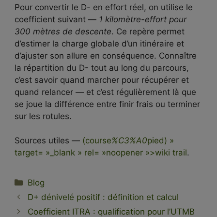
Pour convertir le D- en effort réel, on utilise le
coefficient suivant —
1 kilomètre-effort pour
300 mètres de descente
. Ce repère permet
d’estimer la charge globale d’un itinéraire et
d’ajuster son allure en conséquence. Connaître
la répartition du D- tout au long du parcours,
c’est savoir quand marcher pour récupérer et
quand relancer — et c’est régulièrement là que
se joue la différence entre finir frais ou terminer
sur les rotules.
Sources utiles —
(course
%C3%A0
pied) »
target= »_blank » rel= »noopener »>wiki trail
.
Catégories
Blog
D+ dénivelé positif : définition et calcul
Coefficient ITRA : qualification pour l’UTMB