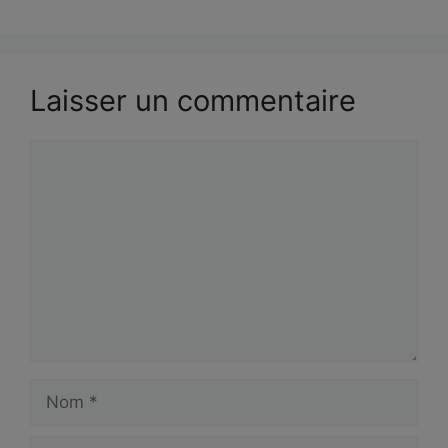
Laisser un commentaire
Commentaire
Nom
E-