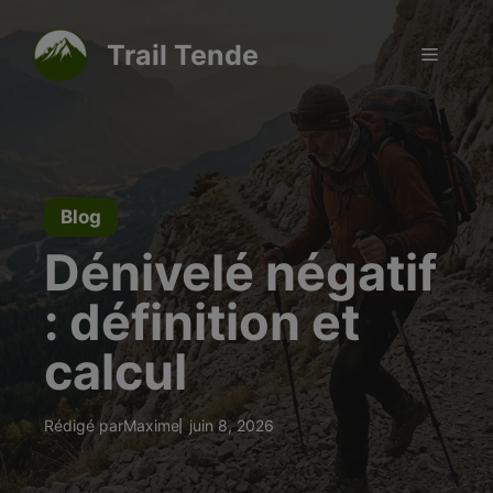
Aller
modal-check
au
Trail Tende
Menu
contenu
Blog
Dénivelé négatif
: définition et
calcul
Rédigé par
Maxime
juin 8, 2026