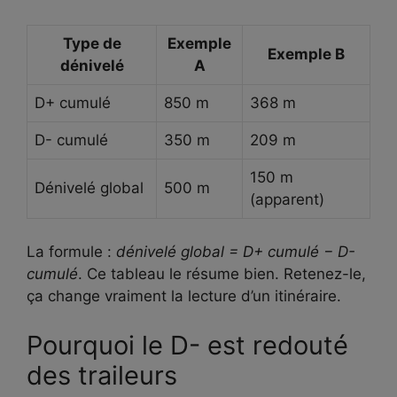
Type de
Exemple
Exemple B
dénivelé
A
D+ cumulé
850 m
368 m
D- cumulé
350 m
209 m
150 m
Dénivelé global
500 m
(apparent)
La formule :
dénivelé global = D+ cumulé − D-
cumulé
. Ce tableau le résume bien. Retenez-le,
ça change vraiment la lecture d’un itinéraire.
Pourquoi le D- est redouté
des traileurs