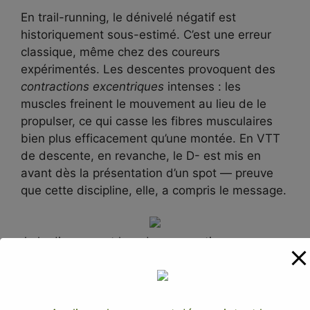
En trail-running, le dénivelé négatif est
historiquement sous-estimé. C’est une erreur
classique, même chez des coureurs
expérimentés. Les descentes provoquent des
contractions excentriques
intenses : les
muscles freinent le mouvement au lieu de le
propulser, ce qui casse les fibres musculaires
bien plus efficacement qu’une montée. En VTT
de descente, en revanche, le D- est mis en
avant dès la présentation d’un spot — preuve
que cette discipline, elle, a compris le message.
Je le dis souvent lors de mes sorties :
l’entraînement en dénivelé positif sur les côtes
est essentiel, mais si vous négligez le travail en
descente, vos jambes vous le rappelleront dès