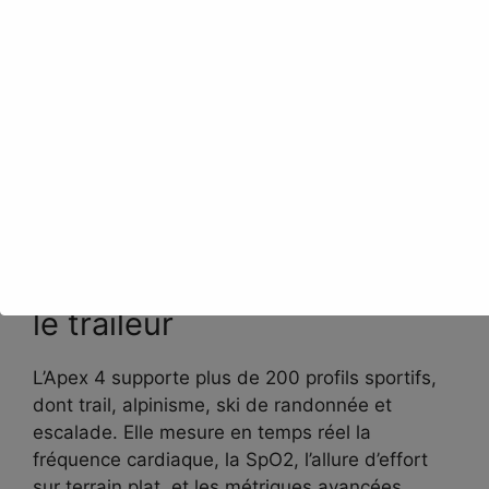
Les cartes Open Street Map (standard et
topographique) se téléchargent via
coros.com/maps et se transfèrent par câble
USB. Le zoom à 15 m affiche les noms de
sentiers, rues et chemins enneigés. La mémoire
interne de
32 Go
sur l’Apex 4 — contre 8 Go sur
l’Apex 2 — permet de stocker de nombreuses
régions cartographiques. Pratique quand on
enchaîne les massifs.
Capteurs et métriques pour
le traileur
L’Apex 4 supporte plus de 200 profils sportifs,
dont trail, alpinisme, ski de randonnée et
escalade. Elle mesure en temps réel la
fréquence cardiaque, la SpO2, l’allure d’effort
sur terrain plat, et les métriques avancées