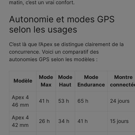
matin, c’est un vrai confort.
Autonomie et modes GPS
selon les usages
C’est là que l’Apex se distingue clairement de la
concurrence. Voici un comparatif des
autonomies GPS selon les modèles :
Mode
Mode
Mode
Montre
Modèle
Max
Haut
Endurance
connecté
Apex 4
41 h
53 h
65 h
24 jours
46 mm
Apex 4
26 h
34 h
41 h
15 jours
42 mm