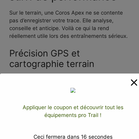
Sur le terrain, une Coros Apex ne se contente
pas d’enregistrer votre trace. Elle analyse,
conseille et anticipe. Voilà ce qui la rend
réellement utile lors des entraînements sérieux.
Précision GPS et
cartographie terrain
L’Apex 4 embarque le processeur
Ambiq Apollo
510
, identique à celui de la Pace Pro et de la
Nomad. Ses algorithmes GPS verticaux sont
calibrés pour les forêts denses, les couloirs
Appliquer le coupon et découvrir tout les
escarpés et les parois alpines. Lors d’un test sur
équipements pro Trail !
une boucle de 450 m en sous-bois, la trace en
mode Max s’est révélée très propre et précise.
Ceci fermera dans
15
secondes