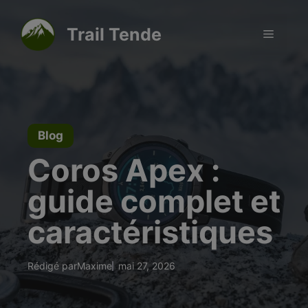
Aller
modal-check
au
Trail Tende
Menu
contenu
Blog
Coros Apex :
guide complet et
caractéristiques
Rédigé par
Maxime
mai 27, 2026