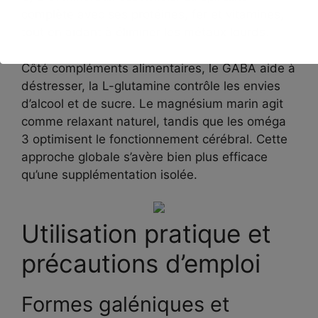
complète avec ses protéines, fer et vitamines,
tout en aidant à éliminer les métaux lourds.
Côté compléments alimentaires, le GABA aide à
déstresser, la L-glutamine contrôle les envies
d’alcool et de sucre. Le magnésium marin agit
comme relaxant naturel, tandis que les oméga
3 optimisent le fonctionnement cérébral. Cette
approche globale s’avère bien plus efficace
qu’une supplémentation isolée.
Utilisation pratique et
précautions d’emploi
Formes galéniques et