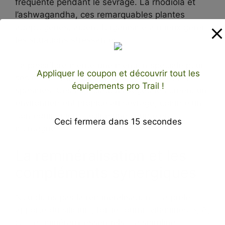
fréquente pendant le sevrage. La rhodiola et
l’ashwagandha, ces remarquables plantes
adaptogènes, aident l’organisme à mieux gérer
les situations stressantes.
La passiflore mérite une mention spéciale pour
Appliquer le coupon et découvrir tout les
ses effets tranquillisants sur l’anxiété et les
équipements pro Trail !
spasmes. Ces associations végétales créent un
environnement propice au sevrage, comme un
bon équipement facilite une course en
Ceci fermera dans
14
secondes
montagne.
La reminéralisation et les
compléments synergiques
N’oublions pas la reminéralisation ! La prêle
apporte du silicium, l’ortie fournit vitamines B, A,
C, E et minéraux essentiels. La spiruline