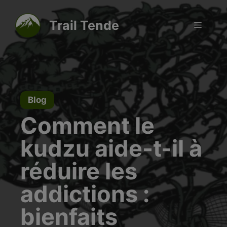
Aller
modal-check
au
Trail Tende
Menu
contenu
Blog
Comment le
kudzu aide-t-il à
réduire les
addictions :
bienfaits