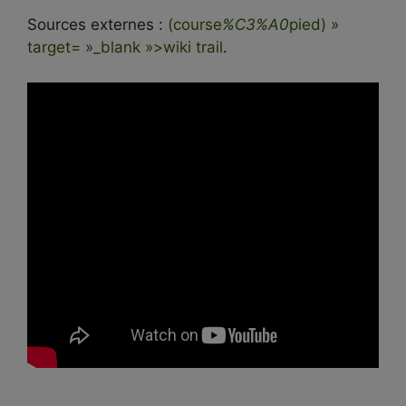
Sources externes :
(course
%C3%A0
pied) »
target= »_blank »>wiki trail
.