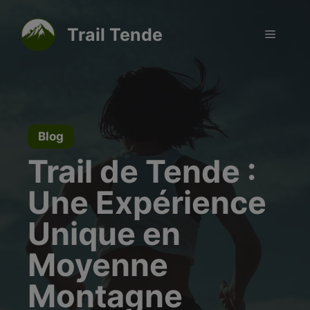
Aller
modal-check
au
Trail Tende
Menu
contenu
Blog
Trail de Tende :
Une Expérience
Unique en
Moyenne
Montagne