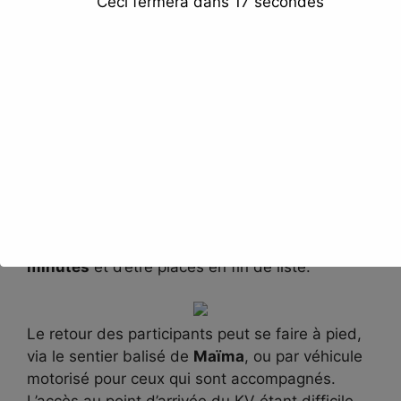
Ceci fermera dans
16
secondes
surtout avec les conditions hivernales
rencontrées sur le dernier tiers du parcours.
Organisation et Logistique
Le départ des concurrents se fait toutes les
30
secondes
depuis la Place de la Mairie, selon
l’ordre des dossards et les horaires attribués,
affichés sur la place. Les coureurs doivent
impérativement respecter leur heure de départ
sous peine de se voir infliger une pénalité de
3
minutes
et d’être placés en fin de liste.
Le retour des participants peut se faire à pied,
via le sentier balisé de
Maïma
, ou par véhicule
motorisé pour ceux qui sont accompagnés.
L’accès au point d’arrivée du KV étant difficile,